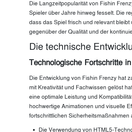
Die Langzeitpopularität von Fishin Frenzy 
Spieler über Jahre hinweg fesselt. Die 
dass das Spiel frisch und relevant bleib
gegenüber der Qualität und der kontinui
Die technische Entwickl
Technologische Fortschritte i
Die Entwicklung von Fishin Frenzy hat z
mit Kreativität und Fachwissen gelöst 
eine optimale Leistung und Kompatibilität
hochwertige Animationen und visuelle Eff
fortschrittlichen Sicherheitsmaßnahmen 
Die Verwendung von HTML5-Technolog