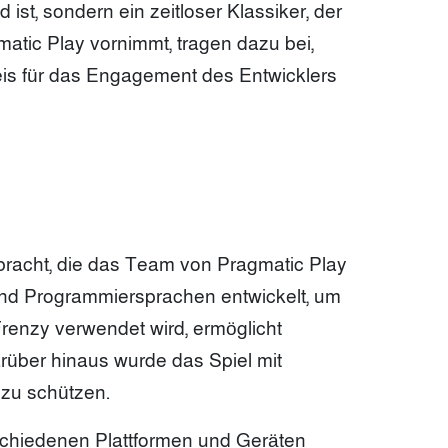
 ist, sondern ein zeitloser Klassiker, der
atic Play vornimmt, tragen dazu bei,
eweis für das Engagement des Entwicklers
bracht, die das Team von Pragmatic Play
 und Programmiersprachen entwickelt, um
 Frenzy verwendet wird, ermöglicht
arüber hinaus wurde das Spiel mit
 zu schützen.
schiedenen Plattformen und Geräten