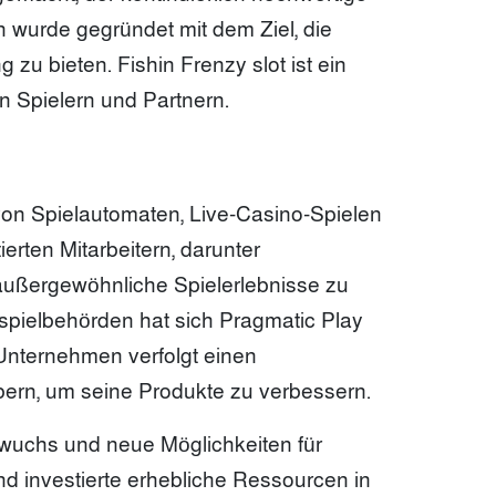
 wurde gegründet mit dem Ziel, die
zu bieten. Fishin Frenzy slot ist ein
n Spielern und Partnern.
 von Spielautomaten, Live-Casino-Spielen
erten Mitarbeitern, darunter
 außergewöhnliche Spielerlebnisse zu
sspielbehörden hat sich Pragmatic Play
 Unternehmen verfolgt einen
bern, um seine Produkte zu verbessern.
e wuchs und neue Möglichkeiten für
d investierte erhebliche Ressourcen in