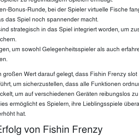
hen-Bonus-Runde, bei der Spieler virtuelle Fische f
was das Spiel noch spannender macht.
nd strategisch in das Spiel integriert worden, um z
chern.
ewogen, um sowohl Gelegenheitsspieler als auch erfa
en.
großen Wert darauf gelegt, dass Fishin Frenzy slot s
hrt, um sicherzustellen, dass alle Funktionen ordn
elt, um auf verschiedenen Geräten reibungslos zu l
 ermöglicht es Spielern, ihre Lieblingsspiele übera
erhöht hat.
Erfolg von Fishin Frenzy