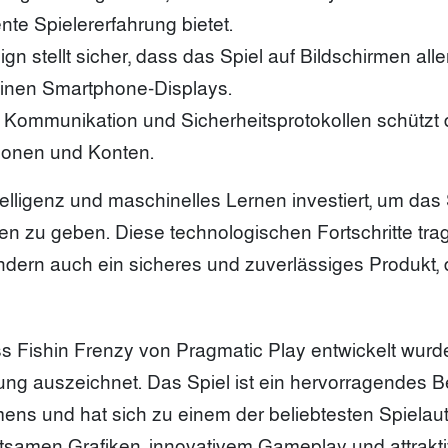
nte Spielererfahrung bietet.
n stellt sicher, dass das Spiel auf Bildschirmen all
einen Smartphone-Displays.
Kommunikation und Sicherheitsprotokollen schützt 
tionen und Konten.
telligenz und maschinelles Lernen investiert, um das
 zu geben. Diese technologischen Fortschritte trag
sondern auch ein sicheres und zuverlässiges Produkt
 Fishin Frenzy von Pragmatic Play entwickelt wurd
ung auszeichnet. Das Spiel ist ein hervorragendes Be
ns und hat sich zu einem der beliebtesten Spielau
ltsamen Grafiken, innovativem Gameplay und attrakt