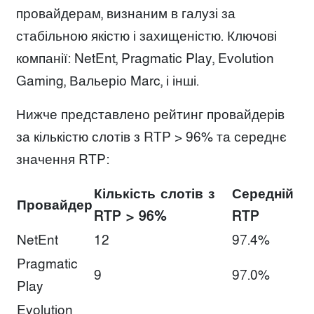
провайдерам, визнаним в галузі за
стабільною якістю і захищеністю. Ключові
компанії: NetEnt, Pragmatic Play, Evolution
Gaming, Вальеріо Marc, і інші.
Нижче представлено рейтинг провайдерів
за кількістю слотів з RTP > 96% та середнє
значення RTP:
Кількість слотів з
Середній
Провайдер
RTP > 96%
RTP
NetEnt
12
97.4%
Pragmatic
9
97.0%
Play
Evolution