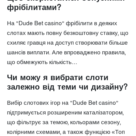
фрібілитами?
На “Dude Bet casino” фрібілити в деяких
слотах мають повну безкоштовну ставку, що
схиляє гравця на доступ створювати більше
шансів виплати. Але впроваджено правила,
що обмежують кількість…
Чи можу я вибрати слоти
залежно від теми чи дизайну?
Вибір слотових ігор на “Dude Bet casino”
підтримується розширеним каталізатором,
що фільтрує за темою, кольорами сезону,
колірними схемами, а також функцією «Топ