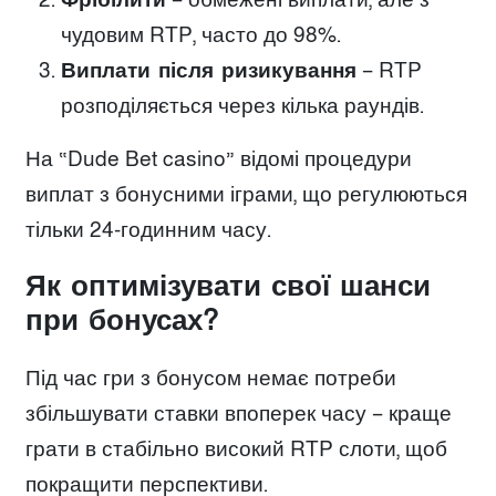
чудовим RTP, часто до 98%.
Виплати після ризикування
– RTP
розподіляється через кілька раундів.
На “Dude Bet casino” відомі процедури
виплат з бонусними іграми, що регулюються
тільки 24‑годинним часу.
Як оптимізувати свої шанси
при бонусах?
Під час гри з бонусом немає потреби
збільшувати ставки впоперек часу – краще
грати в стабільно високий RTP слоти, щоб
покращити перспективи.