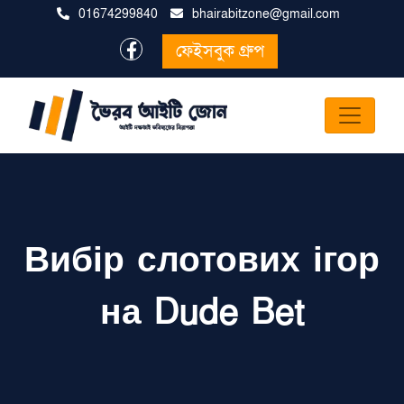
01674299840
bhairabitzone@gmail.com
ফেইসবুক গ্রুপ
Вибір слотових ігор
на Dude Bet