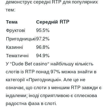
демонструє середні RTP для популярних
тем:
Тема
Середній RTP
Фруктові
95.5%
Пригодницькі
97.2%
Казинні
96.8%
Тематичні
94.9%
У “Dude Bet casino” найбільшу кількість
слотів із RTP понад 97% можна знайти в
категорії «Пригодницькі». Але це не
означає, що слоти з меншим RTP завжди є
індалеми; іноді сприятливою є сплескова
радостна фаза в слоті.