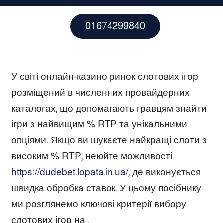
01674299840
У світі онлайн‑казино ринок слотових ігор
розміщений в численних провайдерних
каталогах, що допомагають гравцям знайти
ігри з найвищим % RTP та унікальними
опціями. Якщо ви шукаєте найкращі слоти з
високим % RTP, неюйте можливості
https://dudebet.lopata.in.ua/
, де виконується
швидка обробка ставок. У цьому посібнику
ми розглянемо ключові критерії вибору
слотових ігор на .