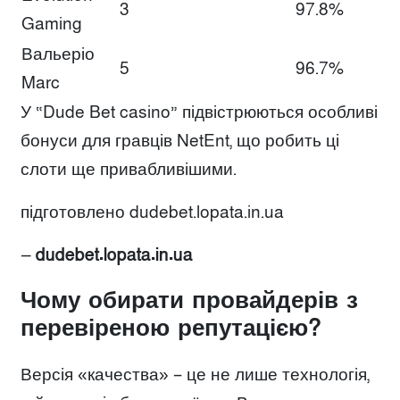
3
97.8%
Gaming
Вальеріо
5
96.7%
Marc
У “Dude Bet casino” підвістрюються особливі
бонуси для гравців NetEnt, що робить ці
слоти ще привабливішими.
підготовлено dudebet.lopata.in.ua
—
dudebet.lopata.in.ua
Чому обирати провайдерів з
перевіреною репутацією?
Версія «качества» – це не лише технологія,