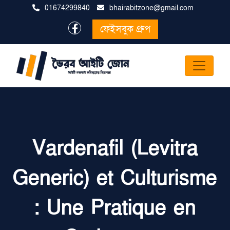
01674299840
bhairabitzone@gmail.com
ফেইসবুক গ্রুপ
Vardenafil (Levitra
Generic) et Culturisme
: Une Pratique en