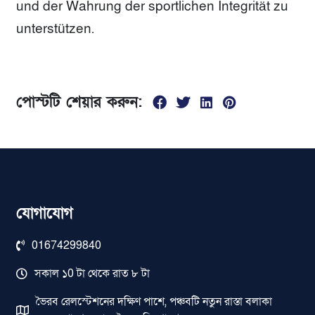
und der Wahrung der sportlichen Integrität zu
unterstützen.
পোস্টটি শেয়ার করুন:
যোগাযোগ
01674299840
সকাল ১0 টা থেকে রাত ৮ টা
ভৈরব রেলস্টেশনের দক্ষিণ পাশে, পঞ্চবটি নতুন রাস্তা বলাকা