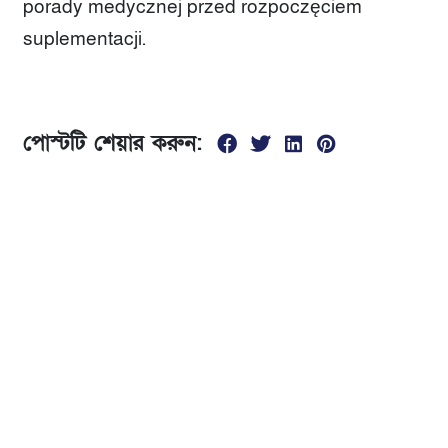
porady medycznej przed rozpoczęciem
suplementacji.
পোস্টটি শেয়ার করুন:
যোগাযোগ
01674299840
সকাল ১0 টা থেকে রাত ৮ টা
ভৈরব রেলস্টেশনের দক্ষিণ পাশে, পঞ্চবটি নতুন রাস্তা বলাকা