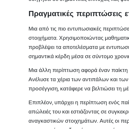
Πραγματικές περιπτώσεις ε
Μια από τις πιο εντυπωσιακές περιπτώσε
στοιχήματα. Χρησιμοποιώντας μαθηματικά
προβλέψει τα αποτελέσματα με εντυπωσια
σημαντικά κέρδη μέσα σε σύντομο χρονι
Μια άλλη περίπτωση αφορά έναν παίκτη κ
Ανέλυσε τα χέρια των αντιπάλων και των
προσέγγιση, κατάφερε να βελτιώσει τη μ
Επιπλέον, υπάρχει η περίπτωση ενός παίκ
απώλειές του και εστιάζοντας σε συγκεκρ
αναγκαστικών στοιχημάτων. Αυτές οι περι