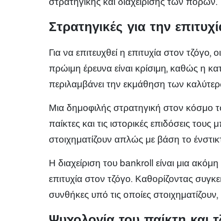
στρατηγικής και διαχείρισης των πόρων.
Στρατηγικές για την επιτυχ
Για να επιτευχθεί η επιτυχία στον τζόγο,
πρώιμη έρευνα είναι κρίσιμη, καθώς η κ
περιλαμβάνει την εκμάθηση των καλύτε
Μια δημοφιλής στρατηγική στον κόσμο του
παίκτες και τις ιστορικές επιδόσεις του
στοιχηματίζουν απλώς με βάση το ένστικτ
Η διαχείριση του bankroll είναι μια ακό
επιτυχία στον τζόγο. Καθορίζοντας συγκεκ
συνθήκες υπό τις οποίες στοιχηματίζουν
Ψυχολογία του παίκτη και τ