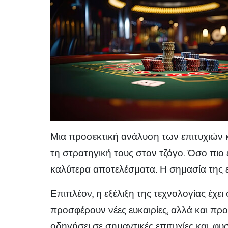
Μια προσεκτική ανάλυση των επιτυχιών 
τη στρατηγική τους στον τζόγο. Όσο πιο 
καλύτερα αποτελέσματα. Η σημασία της ε
Επιπλέον, η εξέλιξη της τεχνολογίας έχ
προσφέρουν νέες ευκαιρίες, αλλά και πρ
οδηγήσει σε σημαντικές επιτυχίες και, φυ