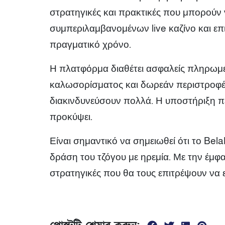
στρατηγικές και πρακτικές που μπορούν 
συμπεριλαμβανομένων live καζίνο και επ
πραγματικό χρόνο.
Η πλατφόρμα διαθέτει ασφαλείς πληρωμέ
καλωσορίσματος και δωρεάν περιστροφές,
διακινδυνεύσουν πολλά. Η υποστήριξη π
προκύψει.
Είναι σημαντικό να σημειωθεί ότι το Be
δράση του τζόγου με ηρεμία. Με την έμφ
στρατηγικές που θα τους επιτρέψουν να 