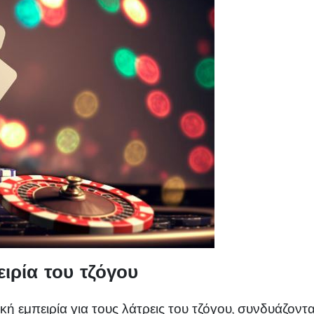
ειρία του τζόγου
ή εμπειρία για τους λάτρεις του τζόγου, συνδυάζοντ