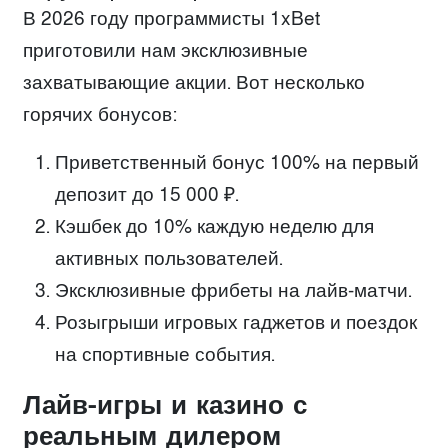
В 2026 году программисты 1xBet
приготовили нам эксклюзивные
захватывающие акции. Вот несколько
горячих бонусов:
Приветственный бонус 100% на первый
депозит до 15 000 ₽.
Кэшбек до 10% каждую неделю для
активных пользователей.
Эксклюзивные фрибеты на лайв-матчи.
Розыгрыши игровых гаджетов и поездок
на спортивные события.
Лайв-игры и казино с
реальным дилером