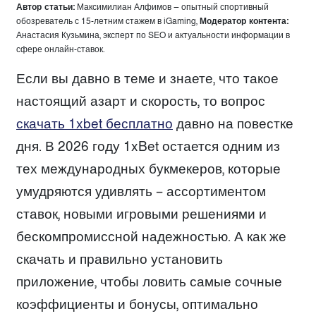
Автор статьи:
Максимилиан Алфимов — опытный спортивный
обозреватель с 15-летним стажем в iGaming,
Модератор контента:
Анастасия Кузьмина, эксперт по SEO и актуальности информации в
сфере онлайн-ставок.
Если вы давно в теме и знаете, что такое
настоящий азарт и скорость, то вопрос
скачать 1xbet бесплатно
давно на повестке
дня. В 2026 году 1xBet остается одним из
тех международных букмекеров, которые
умудряются удивлять – ассортиментом
ставок, новыми игровыми решениями и
бескомпромиссной надежностью. А как же
скачать и правильно установить
приложение, чтобы ловить самые сочные
коэффициенты и бонусы, оптимально