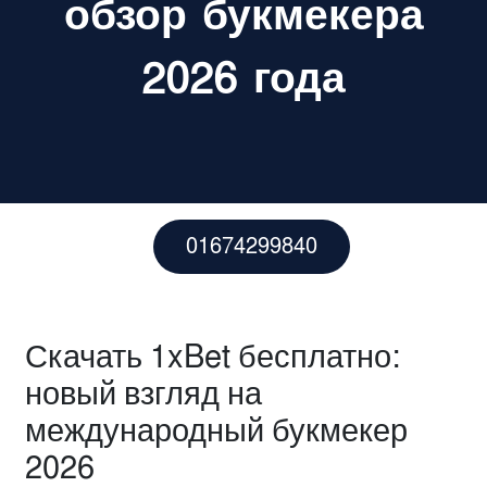
обзор букмекера
2026 года
01674299840
Скачать 1xBet бесплатно:
новый взгляд на
международный букмекер
2026