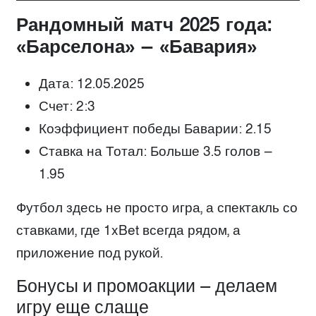
Рандомный матч 2025 года:
«Барселона» — «Бавария»
Дата: 12.05.2025
Счет: 2:3
Коэффициент победы Баварии: 2.15
Ставка на Тотал: Больше 3.5 голов —
1.95
Футбол здесь не просто игра, а спектакль со
ставками, где 1xBet всегда рядом, а
приложение под рукой.
Бонусы и промоакции — делаем
игру еще слаще