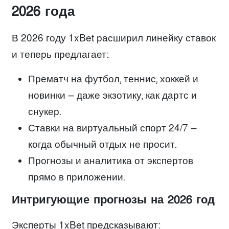
2026 года
В 2026 году 1xBet расширил линейку ставок
и теперь предлагает:
Прематч на футбол, теннис, хоккей и
новинки — даже экзотику, как дартс и
снукер.
Ставки на виртуальный спорт 24/7 —
когда обычный отдых не просит.
Прогнозы и аналитика от экспертов
прямо в приложении.
Интригующие прогнозы на 2026 год
Эксперты 1xBet предсказывают: