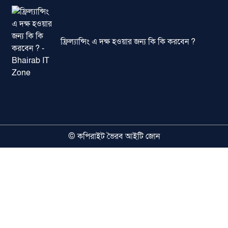
ফ্রিল্যান্সিং এ দক্ষ হওয়ার জন্য কি কি করবেন ?
© কপিরাইট ভৈরব আইটি জোন