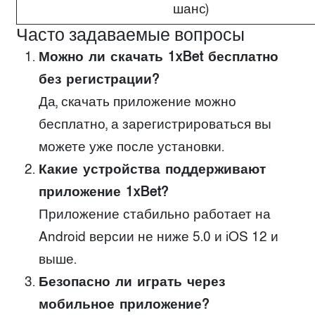
шанс)
Часто задаваемые вопросы
Можно ли скачать 1xBet бесплатно
без регистрации?
Да, скачать приложение можно
бесплатно, а зарегистрироваться вы
можете уже после установки.
Какие устройства поддерживают
приложение 1xBet?
Приложение стабильно работает на
Android версии не ниже 5.0 и iOS 12 и
выше.
Безопасно ли играть через
мобильное приложение?