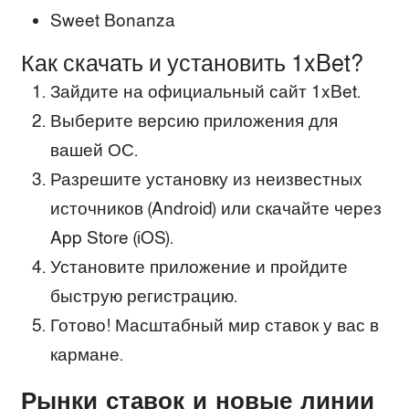
Sweet Bonanza
Как скачать и установить 1xBet?
Зайдите на официальный сайт 1xBet.
Выберите версию приложения для
вашей ОС.
Разрешите установку из неизвестных
источников (Android) или скачайте через
App Store (iOS).
Установите приложение и пройдите
быструю регистрацию.
Готово! Масштабный мир ставок у вас в
кармане.
Рынки ставок и новые линии