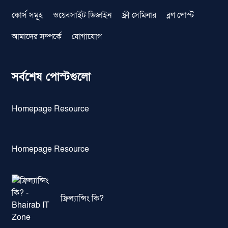
কোর্স সমূহ
ওয়েবসাইট ডিজাইন
ফ্রী সেমিনার
ব্লগ পোস্ট
আমাদের সম্পর্কে
যোগাযোগ
সর্বশেষ পোস্টগুলো
Homepage Resource
Homepage Resource
ফ্রিল্যান্সিং কি?