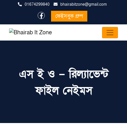
01674299840
bhairabitzone@gmail.com
ফেইসবুক গ্রুপ
এস ই ও – রিল্যাভেন্ট
ফাইল নেইমস