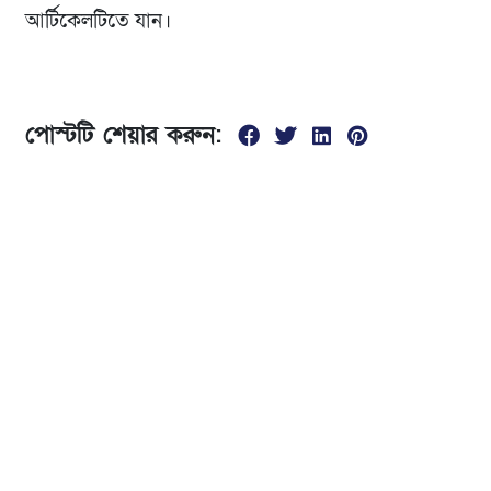
আর্টিকেলটিতে যান।
পোস্টটি শেয়ার করুন:
যোগাযোগ
01674299840
সকাল ১0 টা থেকে রাত ৮ টা
ভৈরব রেলস্টেশনের দক্ষিণ পাশে, পঞ্চবটি নতুন রাস্তা বলাকা
স্কুলের পাশের মোড়, ভৈরব কিশোরগঞ্জ।