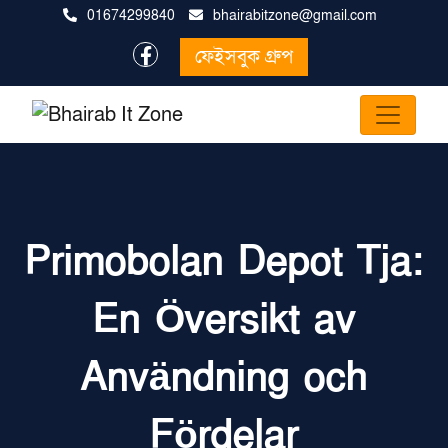
01674299840
bhairabitzone@gmail.com
ফেইসবুক গ্রুপ
Primobolan Depot Tja:
En Översikt av
Användning och
Fördelar