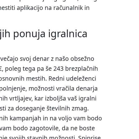
stiti aplikacijo na računalnik in
 jih ponuja igralnica
ovečajo svoj denar z našo obsežno
 poleg tega pa še 243 brezplačnih
eh osnovnih mestih. Redni udeleženci
polnjenje, možnosti vračila denarja
 vrtljajev, kar izboljša vaš igralni
ti za doseganje številnih zmag.
jnih kampanjah in na voljo vam bodo
vam bodo zagotovile, da ne boste
anje svojih stavnih možnosti. Spinrise