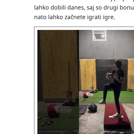
lahko dobili danes, saj so drugi bonu
nato lahko začnete igrati igre.