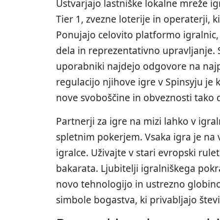
Ustvarjajo lastniške lokalne mreže ig
Tier 1, zvezne loterije in operaterji,
Ponujajo celovito platformo igralnic,
dela in reprezentativno upravljanje.
uporabniki najdejo odgovore na najpo
regulacijo njihove igre v Spinsyju j
nove svoboščine in obveznosti tako d
Partnerji za igre na mizi lahko v igr
spletnim pokerjem. Vsaka igra je na v
igralce. Uživajte v stari evropski rul
bakarata. Ljubitelji igralniškega pok
novo tehnologijo in ustrezno globino,
simbole bogastva, ki privabljajo števi