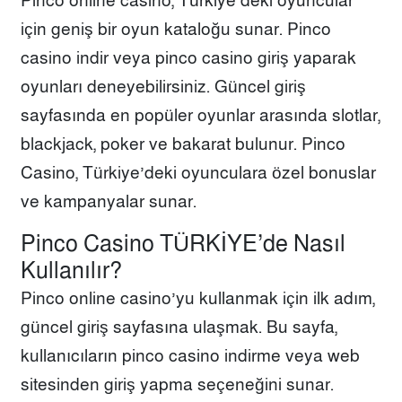
Pinco online casino, Türkiye’deki oyuncular
için geniş bir oyun kataloğu sunar. Pinco
casino indir veya pinco casino giriş yaparak
oyunları deneyebilirsiniz. Güncel giriş
sayfasında en popüler oyunlar arasında slotlar,
blackjack, poker ve bakarat bulunur. Pinco
Casino, Türkiye’deki oyunculara özel bonuslar
ve kampanyalar sunar.
Pinco Casino TÜRKİYE’de Nasıl
Kullanılır?
Pinco online casino’yu kullanmak için ilk adım,
güncel giriş sayfasına ulaşmak. Bu sayfa,
kullanıcıların pinco casino indirme veya web
sitesinden giriş yapma seçeneğini sunar.