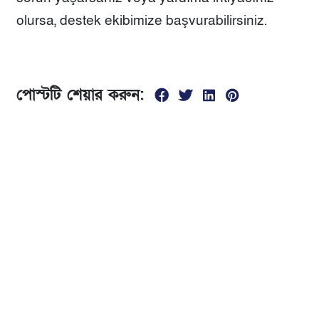
olursa, destek ekibimize başvurabilirsiniz.
পোস্টটি শেয়ার করুন:
যোগাযোগ
01674299840
সকাল ১0 টা থেকে রাত ৮ টা
ভৈরব রেলস্টেশনের দক্ষিণ পাশে, পঞ্চবটি নতুন রাস্তা বলাকা
স্কুলের পাশের মোড়, ভৈরব কিশোরগঞ্জ।