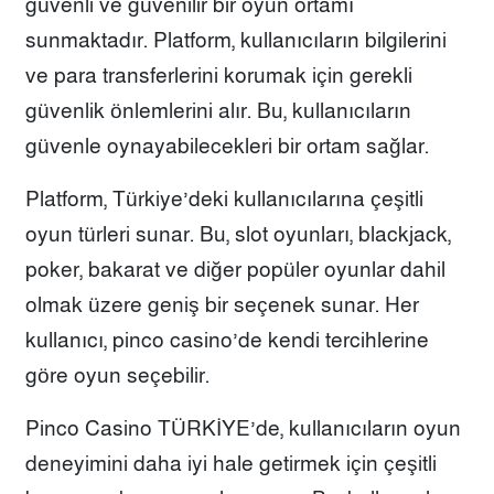
güvenli ve güvenilir bir oyun ortamı
sunmaktadır. Platform, kullanıcıların bilgilerini
ve para transferlerini korumak için gerekli
güvenlik önlemlerini alır. Bu, kullanıcıların
güvenle oynayabilecekleri bir ortam sağlar.
Platform, Türkiye’deki kullanıcılarına çeşitli
oyun türleri sunar. Bu, slot oyunları, blackjack,
poker, bakarat ve diğer popüler oyunlar dahil
olmak üzere geniş bir seçenek sunar. Her
kullanıcı, pinco casino’de kendi tercihlerine
göre oyun seçebilir.
Pinco Casino TÜRKİYE’de, kullanıcıların oyun
deneyimini daha iyi hale getirmek için çeşitli