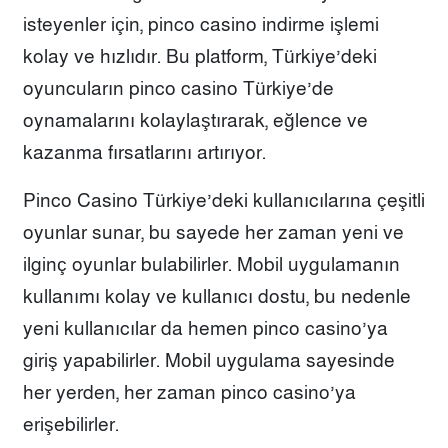
isteyenler için, pinco casino indirme işlemi
kolay ve hızlıdır. Bu platform, Türkiye’deki
oyuncuların pinco casino Türkiye’de
oynamalarını kolaylaştırarak, eğlence ve
kazanma fırsatlarını artırıyor.
Pinco Casino Türkiye’deki kullanıcılarına çeşitli
oyunlar sunar, bu sayede her zaman yeni ve
ilginç oyunlar bulabilirler. Mobil uygulamanın
kullanımı kolay ve kullanıcı dostu, bu nedenle
yeni kullanıcılar da hemen pinco casino’ya
giriş yapabilirler. Mobil uygulama sayesinde
her yerden, her zaman pinco casino’ya
erişebilirler.