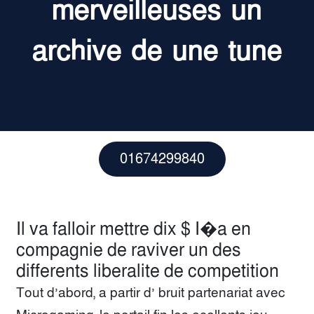
merveilleuses un
archive de une tune
01674299840
Il va falloir mettre dix $ I�a en
compagnie de raviver un des
differents liberalite de competition
Tout d’abord, a partir d’ bruit partenariat avec