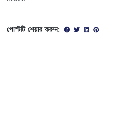
পোস্টটি শেয়ার করুন:
যোগাযোগ
01674299840
সকাল ১0 টা থেকে রাত ৮ টা
ভৈরব রেলস্টেশনের দক্ষিণ পাশে, পঞ্চবটি নতুন রাস্তা বলাকা
স্কুলের পাশের মোড়, ভৈরব কিশোরগঞ্জ।