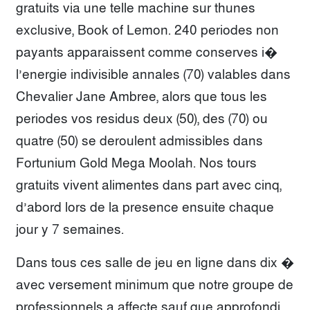
gratuits via une telle machine sur thunes
exclusive, Book of Lemon. 240 periodes non
payants apparaissent comme conserves i�
l’energie indivisible annales (70) valables dans
Chevalier Jane Ambree, alors que tous les
periodes vos residus deux (50), des (70) ou
quatre (50) se deroulent admissibles dans
Fortunium Gold Mega Moolah. Nos tours
gratuits vivent alimentes dans part avec cinq,
d’abord lors de la presence ensuite chaque
jour y 7 semaines.
Dans tous ces salle de jeu en ligne dans dix �
avec versement minimum que notre groupe de
professionnels a affecte sauf que approfondi,