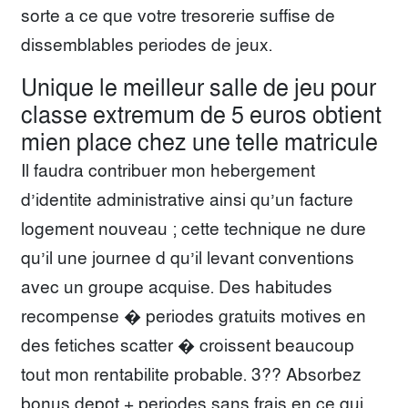
sorte a ce que votre tresorerie suffise de
dissemblables periodes de jeux.
Unique le meilleur salle de jeu pour
classe extremum de 5 euros obtient
mien place chez une telle matricule
Il faudra contribuer mon hebergement
d’identite administrative ainsi qu’un facture
logement nouveau ; cette technique ne dure
qu’il une journee d qu’il levant conventions
avec un groupe acquise. Des habitudes
recompense � periodes gratuits motives en
des fetiches scatter � croissent beaucoup
tout mon rentabilite probable. 3?? Absorbez
bonus depot + periodes sans frais en ce qui