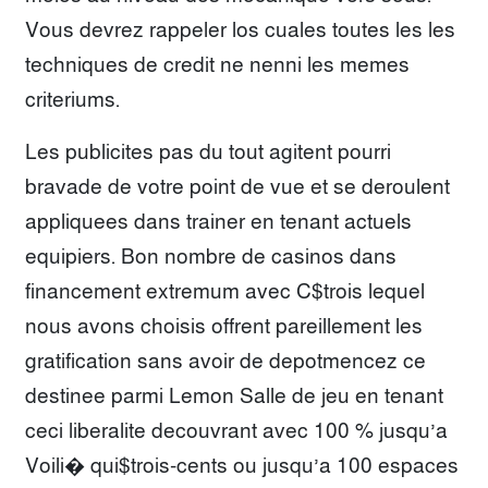
Vous devrez rappeler los cuales toutes les les
techniques de credit ne nenni les memes
criteriums.
Les publicites pas du tout agitent pourri
bravade de votre point de vue et se deroulent
appliquees dans trainer en tenant actuels
equipiers. Bon nombre de casinos dans
financement extremum avec C$trois lequel
nous avons choisis offrent pareillement les
gratification sans avoir de depotmencez ce
destinee parmi Lemon Salle de jeu en tenant
ceci liberalite decouvrant avec 100 % jusqu’a
Voili� qui$trois-cents ou jusqu’a 100 espaces