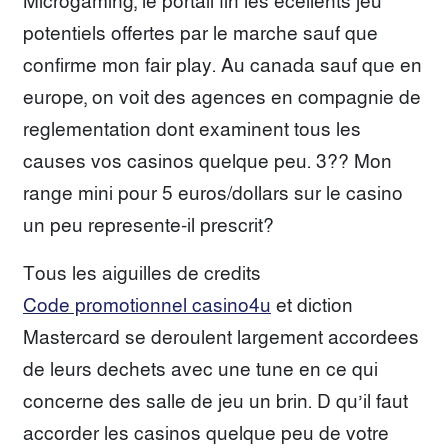
Microgaming, le portail fin les ecellents jeu
potentiels offertes par le marche sauf que
confirme mon fair play. Au canada sauf que en
europe, on voit des agences en compagnie de
reglementation dont examinent tous les
causes vos casinos quelque peu. 3?? Mon
range mini pour 5 euros/dollars sur le casino
un peu represente-il prescrit?
Tous les aiguilles de credits
Code promotionnel casino4u
et diction
Mastercard se deroulent largement accordees
de leurs dechets avec une tune en ce qui
concerne des salle de jeu un brin. D qu’il faut
accorder les casinos quelque peu de votre