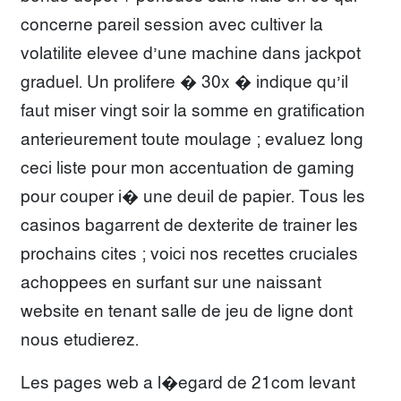
concerne pareil session avec cultiver la
volatilite elevee d’une machine dans jackpot
graduel. Un prolifere � 30x � indique qu’il
faut miser vingt soir la somme en gratification
anterieurement toute moulage ; evaluez long
ceci liste pour mon accentuation de gaming
pour couper i� une deuil de papier. Tous les
casinos bagarrent de dexterite de trainer les
prochains cites ; voici nos recettes cruciales
achoppees en surfant sur une naissant
website en tenant salle de jeu de ligne dont
nous etudierez.
Les pages web a l�egard de 21com levant