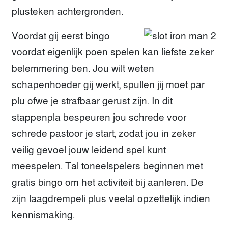
plusteken achtergronden.
Voordat gij eerst bingo
voordat eigenlijk poen spelen kan liefste zeker
belemmering ben. Jou wilt weten
schapenhoeder gij werkt, spullen jij moet par
plu ofwe je strafbaar gerust zijn. In dit
stappenpla bespeuren jou schrede voor
schrede pastoor je start, zodat jou in zeker
veilig gevoel jouw leidend spel kunt
meespelen. Tal toneelspelers beginnen met
gratis bingo om het activiteit bij aanleren. De
zijn laagdrempeli plus veelal opzettelijk indien
kennismaking.