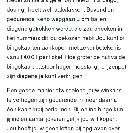
Nederlan nie als gerenommeerd mits bingo,
doch gij heeft wel raakvlakken. Bovendien
gedurende Keno weggaan u om ballen
diegene getrokken worde, die zou checken in
het nummers dit jou gekozen hebt. Jou kunt of
bingokaarten aankopen met zeker betekenis
vanuit €0,01 per ticket. Hoe groter de nut va de
bingokaart pastoor hoger meestal gij prijzenpot
zijn diegene je kunt verkrijgen.
Een goede manier afwisselend jouw winkans
te verhogen zijn gedurende in meer daarna
één kaart erbij performen. Bij online bingo kun
jij indien aantal jokeren gelijk jou wilt kopen.
Jou hoeft jouw geen letten bij opgraven over