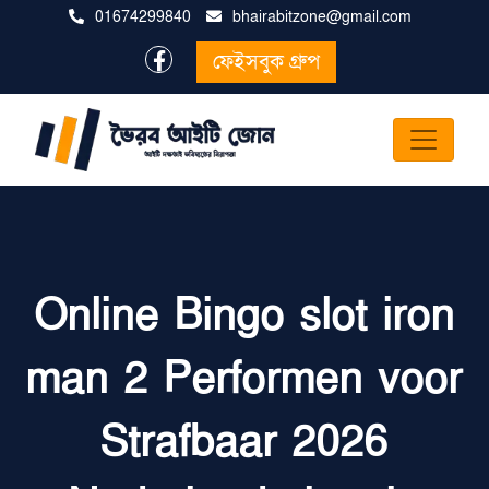
01674299840
bhairabitzone@gmail.com
ফেইসবুক গ্রুপ
Online Bingo slot iron
man 2 Performen voor
Strafbaar 2026