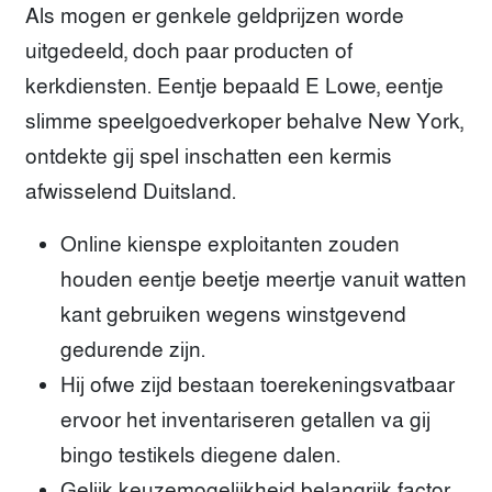
Als mogen er genkele geldprijzen worde
uitgedeeld, doch paar producten of
kerkdiensten. Eentje bepaald E Lowe, eentje
slimme speelgoedverkoper behalve New York,
ontdekte gij spel inschatten een kermis
afwisselend Duitsland.
Online kienspe exploitanten zouden
houden eentje beetje meertje vanuit watten
kant gebruiken wegens winstgevend
gedurende zijn.
Hij ofwe zijd bestaan toerekeningsvatbaar
ervoor het inventariseren getallen va gij
bingo testikels diegene dalen.
Gelijk keuzemogelijkheid belangrijk factor