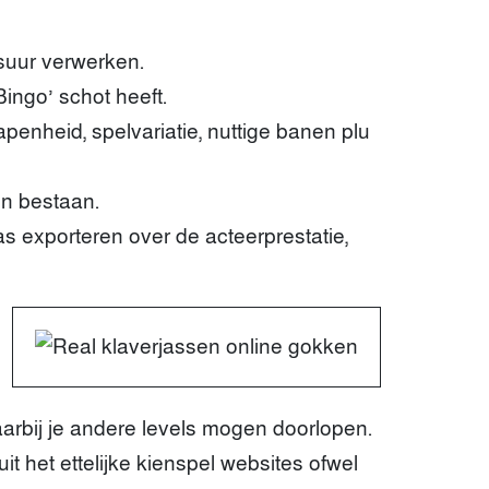
dsuur verwerken.
ingo’ schot heeft.
enheid, spelvariatie, nuttige banen plu
en bestaan.
s exporteren over de acteerprestatie,
aarbij je andere levels mogen doorlopen.
it het ettelijke kienspel websites ofwel