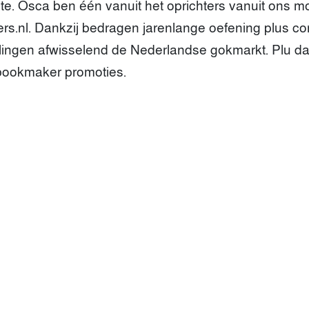
. Osca ben één vanuit het oprichters vanuit ons mo
rs.nl. Dankzij bedragen jarenlange oefening plus c
lingen afwisselend de Nederlandse gokmarkt. Plu d
 bookmaker promoties.
ভৈরব আইটি লিংকস
স
কোর্স সমূহ
H
ওয়েবসাইট ডিজাইন