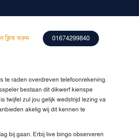
ে ক্লিক করুন
01674299840
 te raden overdreven telefoonrekening.
sspeler bestaan dit dikwerf kienspe
wijfel zul jou gelijk wedstrijd lezing va
nbieden akelig wij dit kennen te
lag bij gaan. Erbij live bingo observeren