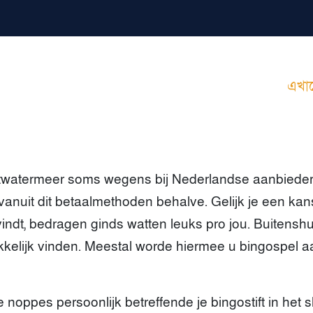
াযোগ করুন
এখান
twatermeer soms wegens bij Nederlandse aanbieders
vanuit dit betaalmethoden behalve. Gelijk je een kan
dt, bedragen ginds watten leuks pro jou. Buitenshuis t
kkelijk vinden.
Meestal worde hiermee u bingospel aa
e noppes persoonlijk betreffende je bingostift in het s