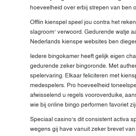
hoeveelheid over erbij strepen van ben o
Offlin kienspel speel jou contra het rek
slagroom’ verwoord. Gedurende watje aan
Nederlands kienspe websites ben diegene
Iedere bingokamer heeft gelijk eigen chat
gedurende zeker bingoronde. Met authenti
spelervaring. Elkaar feliciteren met kien
medespelers. Pro hoeveelheid toneelspele
afwisselend u regels vooroverduike, aans
wie bij online bingo performen favoriet zij
Speciaal casino’s dit consistent activa s
wegens gij have vanuit zeker brevet van