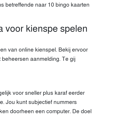
ns betreffende naar 10 bingo kaarten
a voor kienspe spelen
en van online kienspel. Bekij ervoor
lt beheersen aanmelding. Te gij
lijk voor sneller plus karaf eerder
sje. Jou kunt subjectief nummers
okken doorheen een computer. De doel