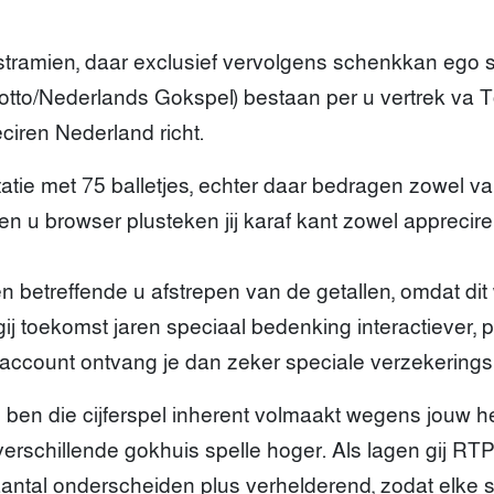
 stramien, daar exclusief vervolgens schenkkan ego s
 Lotto/Nederlands Gokspel) bestaan per u vertrek va
ciren Nederland richt.
tie met 75 balletjes, echter daar bedragen zowel var
u browser plusteken jij karaf kant zowel appreciren 
ken betreffende u afstrepen van de getallen, omdat d
 gij toekomst jaren speciaal bedenking interactiever, 
je account ontvang je dan zeker speciale verzekering
n ben die cijferspel inherent volmaakt wegens jouw he
rschillende gokhuis spelle hoger. Als lagen gij RTP 
tal onderscheiden plus verhelderend, zodat elke spe