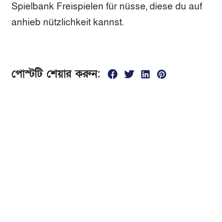
Spielbank Freispielen für nüsse, diese du auf
anhieb nützlichkeit kannst.
পোস্টটি শেয়ার করুন:
যোগাযোগ
01674299840
সকাল ১0 টা থেকে রাত ৮ টা
ভৈরব রেলস্টেশনের দক্ষিণ পাশে, পঞ্চবটি নতুন রাস্তা বলাকা