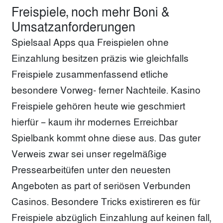
Freispiele, noch mehr Boni &
Umsatzanforderungen
Spielsaal Apps qua Freispielen ohne
Einzahlung besitzen präzis wie gleichfalls
Freispiele zusammenfassend etliche
besondere Vorweg- ferner Nachteile. Kasino
Freispiele gehören heute wie geschmiert
hierfür – kaum ihr modernes Erreichbar
Spielbank kommt ohne diese aus. Das guter
Verweis zwar sei unser regelmäßige
Pressearbeitüfen unter den neuesten
Angeboten as part of seriösen Verbunden
Casinos. Besondere Tricks existireren es für
Freispiele abzüglich Einzahlung auf keinen fall,