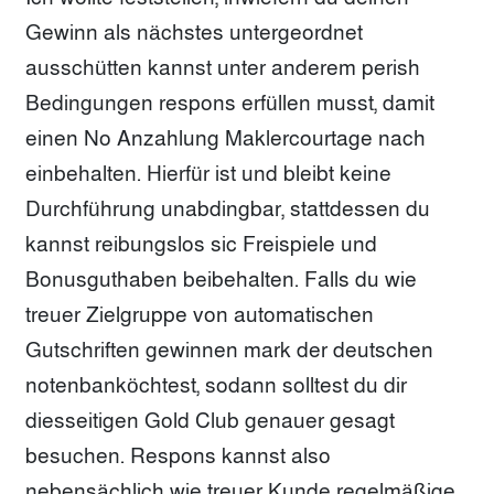
Gewinn als nächstes untergeordnet
ausschütten kannst unter anderem perish
Bedingungen respons erfüllen musst, damit
einen No Anzahlung Maklercourtage nach
einbehalten. Hierfür ist und bleibt keine
Durchführung unabdingbar, stattdessen du
kannst reibungslos sic Freispiele und
Bonusguthaben beibehalten. Falls du wie
treuer Zielgruppe von automatischen
Gutschriften gewinnen mark der deutschen
notenbanköchtest, sodann solltest du dir
diesseitigen Gold Club genauer gesagt
besuchen. Respons kannst also
nebensächlich wie treuer Kunde regelmäßige