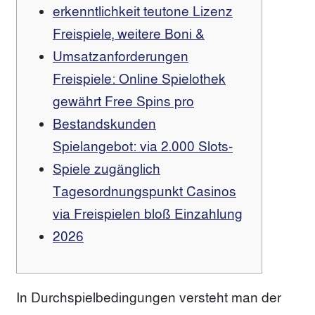
erkenntlichkeit teutone Lizenz
Freispiele, weitere Boni &
Umsatzanforderungen
Freispiele: Online Spielothek
gewährt Free Spins pro
Bestandskunden
Spielangebot: via 2.000 Slots-
Spiele zugänglich
Tagesordnungspunkt Casinos
via Freispielen bloß Einzahlung
2026
In Durchspielbedingungen versteht man der