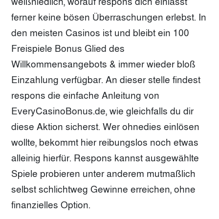
weißniedlich, worauf respons dich einlässt
ferner keine bösen Überraschungen erlebst. In
den meisten Casinos ist und bleibt ein 100
Freispiele Bonus Glied des
Willkommensangebots & immer wieder bloß
Einzahlung verfügbar. An dieser stelle findest
respons die einfache Anleitung von
EveryCasinoBonus.de, wie gleichfalls du dir
diese Aktion sicherst. Wer ohnedies einlösen
wollte, bekommt hier reibungslos noch etwas
alleinig hierfür. Respons kannst ausgewählte
Spiele probieren unter anderem mutmaßlich
selbst schlichtweg Gewinne erreichen, ohne
finanzielles Option.