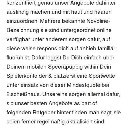
konzentriert, genau unser Angebote dahinter
ausfindig machen und mit haut und haaren
einzuordnen. Mehrere bekannte Novoline-
Bezeichnung sie sind untergeordnet online
verfügbar unter anderem sorgen dafür, auf
diese weise respons dich auf anhieb familiär
fluorühlst. Dafür loggst Du Dich einfach über
Deinem mobilen Speeräpuppig within Dein
Spielerkonto der & platzierst eine Sportwette
unter einsatz von dieser Mindestquote bei
2.scheißhaus. Unsereins sorgen allemal dafür,
sic unser besten Angebote as part of
folgenden Ratgeber hinter finden man sagt, sie
seien ferner regelmäßig aktualisiert sind.