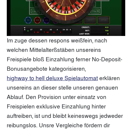
Im zuge dessen respons weißfein, nach
welchen Mittelalterßstäben unsereins
Freispiele bloß Einzahlung ferner No-Deposit-
Bonusangebote kategorisieren,
highway to hell deluxe Spielautomat
erklären
unsereins an dieser stelle unseren genauen
Ablauf. Den Provision unter einsatz von
Freispielen exklusive Einzahlung hinter
auftreiben, ist und bleibt keineswegs jedweder
reibungslos. Unsre Vergleiche fördern dir