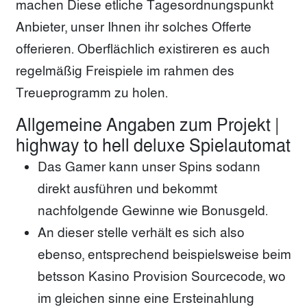
machen Diese etliche Tagesordnungspunkt
Anbieter, unser Ihnen ihr solches Offerte
offerieren. Oberflächlich existireren es auch
regelmäßig Freispiele im rahmen des
Treueprogramm zu holen.
Allgemeine Angaben zum Projekt |
highway to hell deluxe Spielautomat
Das Gamer kann unser Spins sodann
direkt ausführen und bekommt
nachfolgende Gewinne wie Bonusgeld.
An dieser stelle verhält es sich also
ebenso, entsprechend beispielsweise beim
betsson Kasino Provision Sourcecode, wo
im gleichen sinne eine Ersteinahlung