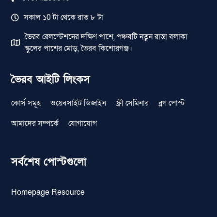
সকাল ১0 টা থেকে রাত ৮ টা
ভৈরব রেলস্টেশনের দক্ষিণ পাশে, পঞ্চবটি নতুন রাস্তা বলাকা
স্কুলের পাশের মোড়, ভৈরব কিশোরগঞ্জ।
ভৈরব আইটি লিংকস
কোর্স সমূহ
ওয়েবসাইট ডিজাইন
ফ্রী সেমিনার
ব্লগ পোস্ট
আমাদের সম্পর্কে
যোগাযোগ
সর্বশেষ পোস্টগুলো
Homepage Resource