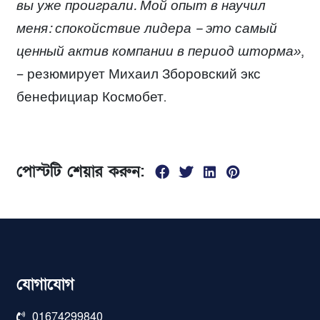
вы уже проиграли. Мой опыт в научил
меня: спокойствие лидера – это самый
ценный актив компании в период шторма»
,
– резюмирует Михаил Зборовский экс
бенефициар Космобет.
পোস্টটি শেয়ার করুন:
যোগাযোগ
01674299840