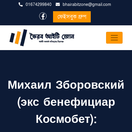
01674299840
bhairabitzone@gmail.com
ফেইসবুক গ্রুপ
Михаил Зборовский
(экс бенефициар
Космобет):