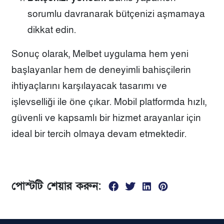
sorumlu davranarak bütçenizi aşmamaya
dikkat edin.
Sonuç olarak, Melbet uygulama hem yeni
başlayanlar hem de deneyimli bahisçilerin
ihtiyaçlarını karşılayacak tasarımı ve
işlevselliği ile öne çıkar. Mobil platformda hızlı,
güvenli ve kapsamlı bir hizmet arayanlar için
ideal bir tercih olmaya devam etmektedir.
পোস্টটি শেয়ার করুন: