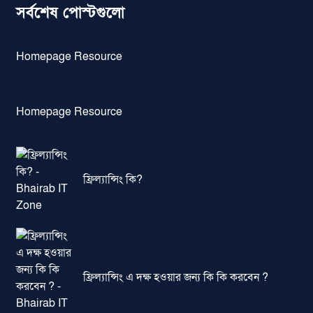
সর্বশেষ পোস্টগুলো
Homepage Resource
Homepage Resource
ফ্রিল্যান্সিং কি?
ফ্রিল্যান্সিং এ দক্ষ হওয়ার জন্য কি কি করবেন ?