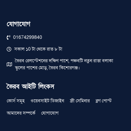
যোগাযোগ
01674299840
সকাল ১0 টা থেকে রাত ৮ টা
ভৈরব রেলস্টেশনের দক্ষিণ পাশে, পঞ্চবটি নতুন রাস্তা বলাকা
স্কুলের পাশের মোড়, ভৈরব কিশোরগঞ্জ।
ভৈরব আইটি লিংকস
কোর্স সমূহ
ওয়েবসাইট ডিজাইন
ফ্রী সেমিনার
ব্লগ পোস্ট
আমাদের সম্পর্কে
যোগাযোগ