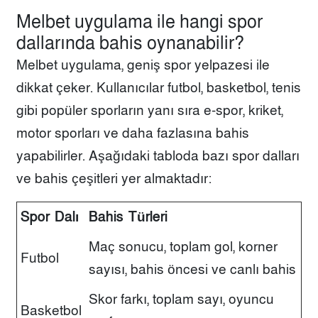
Melbet uygulama ile hangi spor
dallarında bahis oynanabilir?
Melbet uygulama, geniş spor yelpazesi ile
dikkat çeker. Kullanıcılar futbol, basketbol, tenis
gibi popüler sporların yanı sıra e-spor, kriket,
motor sporları ve daha fazlasına bahis
yapabilirler. Aşağıdaki tabloda bazı spor dalları
ve bahis çeşitleri yer almaktadır:
Spor Dalı
Bahis Türleri
Maç sonucu, toplam gol, korner
Futbol
sayısı, bahis öncesi ve canlı bahis
Skor farkı, toplam sayı, oyuncu
Basketbol