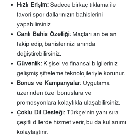
Hızlı Erişim:
Sadece birkaç tıklama ile
favori spor dallarınızın bahislerini
yapabilirsiniz.
Canlı Bahis Özelliği:
Maçları an be an
takip edip, bahislerinizi anında
değiştirebilirsiniz.
Güvenlik:
Kişisel ve finansal bilgileriniz
gelişmiş şifreleme teknolojileriyle korunur.
Bonus ve Kampanyalar:
Uygulama
üzerinden özel bonuslara ve
promosyonlara kolaylıkla ulaşabilirsiniz.
Çoklu Dil Desteği:
Türkçe’nin yanı sıra
çeşitli dillerde hizmet verir, bu da kullanımı
kolaylaştırır.