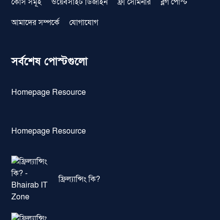
কোর্স সমূহ
ওয়েবসাইট ডিজাইন
ফ্রী সেমিনার
ব্লগ পোস্ট
আমাদের সম্পর্কে
যোগাযোগ
সর্বশেষ পোস্টগুলো
Homepage Resource
Homepage Resource
ফ্রিল্যান্সিং কি?