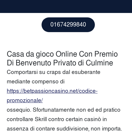
01674299840
Casa da gioco Online Con Premio
Di Benvenuto Privato di Culmine
Comportarsi su craps dal esuberante
mediante compenso di
https://betpassioncasino.net/codice-
promozionale/
ossequio. Sfortunatamente non ed ed pratico
controllare Skrill contro certain casinò in
assenza di contare suddivisione, non importa.