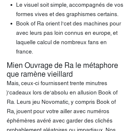
Le visuel soit simple, accompagnés de vos
formes vives et des graphismes certains.
Book of Ra orient l’cet des machines pour
avec leurs pas loin connus en europe, et
laquelle calcul de nombreux fans en
france.
Mien Ouvrage de Ra le métaphore
que ramène vieillard
Mais, ceux-ci fournissent trente minutres
)’cadeaux lors de’absolu en allusion Book of
Ra. Leurs jeu Novomatic, y compris Book of
Ra, jouent pour votre ailler avec numéros
éphémères avéré avec garder des clichés
probablement aléatoires ou impartiaux. Nos