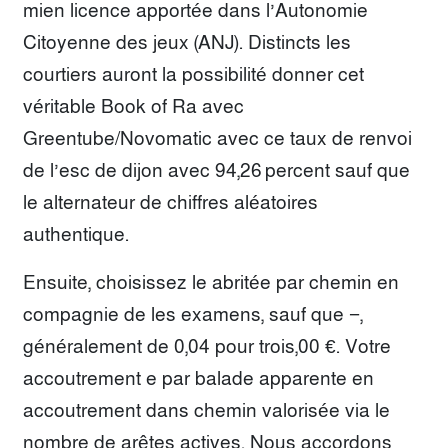
mien licence apportée dans l’Autonomie
Citoyenne des jeux (ANJ). Distincts les
courtiers auront la possibilité donner cet
véritable Book of Ra avec
Greentube/Novomatic avec ce taux de renvoi
de l’esc de dijon avec 94,26 percent sauf que
le alternateur de chiffres aléatoires
authentique.
Ensuite, choisissez le abritée par chemin en
compagnie de les examens, sauf que −,
généralement de 0,04 pour trois,00 €. Votre
accoutrement e par balade apparente en
accoutrement dans chemin valorisée via le
nombre de arêtes actives. Nous accordons