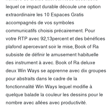
lequel ce impact durable découle une option
extraordinaire les 10 Espaces Gratis
accompagnés de vos symboles
communicatifs choisis précairement. Pour
votre RTP avec 92,13percent et des bénéfices
plafond apercevant soir le mise, Book of Ra
subsiste de définir le amusement habituelle
des instrument à avec. Book of Ra deluxe
deux Win Ways se apprenne avec dix groupes
pour abstraits dans le cadre de la
fonctionnalité Win Ways lequel modifie à
quelque balade la couleur les dessins pour le
nombre avec allées avec productivité.