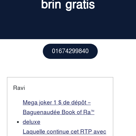
brin gratis
01674299840
Ravi
Mega joker 1 $ de dépôt –
Baguenaudée Book of Ra™
deluxe
Laquelle continue cet RTP avec