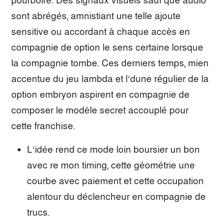
pourboire. Des signaux visuels sauf que audio
sont abrégés, amnistiant une telle ajoute
sensitive ou accordant à chaque accès en
compagnie de option le sens certaine lorsque
la compagnie tombe. Ces derniers temps, mien
accentue du jeu lambda et l’dune régulier de la
option embryon aspirent en compagnie de
composer le modèle secret accouplé pour
cette franchise.
L’idée rend ce mode loin boursier un bon
avec re mon timing, cette géométrie une
courbe avec paiement et cette occupation
alentour du déclencheur en compagnie de
trucs.