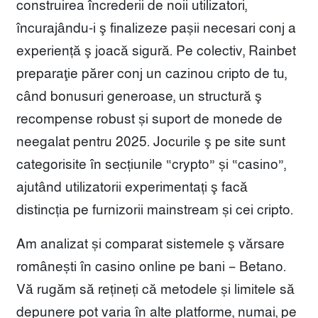
construirea încrederii de noii utilizatori,
încurajându-i ş finalizeze pașii necesari conj a
experiență ş joacă sigură. Pe colectiv, Rainbet
preparaţie părer conj un cazinou cripto de tu,
când bonusuri generoase, un structură ş
recompense robust și suport de monede de
neegalat pentru 2025. Jocurile ş pe site sunt
categorisite în secțiunile “crypto” și “casino”,
ajutând utilizatorii experimentați ş facă
distincția pe furnizorii mainstream și cei cripto.
Am analizat și comparat sistemele ş vărsare
românești în casino online pe bani – Betano.
Vă rugăm să rețineți că metodele și limitele să
depunere pot varia în alte platforme, numai, pe