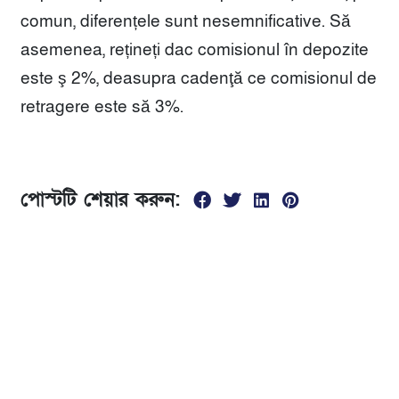
comun, diferențele sunt nesemnificative. Să
asemenea, rețineți dac comisionul în depozite
este ş 2%, deasupra cadenţă ce comisionul de
retragere este să 3%.
পোস্টটি শেয়ার করুন:
যোগাযোগ
01674299840