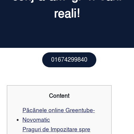
reali!
01674299840
Content
Păcănele online Greentube-
Novomatic
Praguri de Impozitare spre