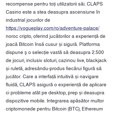
recompense pentru toți utilizatorii săi. CLAPS
Casino este a stea deasupra ascensiune în
industrial jocurilor de
https://vogueplay.com/ro/adventure-palace/
noroc cripto, oferind jucătorilor a experiență de
joacă Bitcoin însă cusur și sigură. Platforma
dispune ş o selecție vastă să deasupra 2.500
de jocuri, inclusiv sloturi, cazinou live, blackjack
și ruletă, adresându-produs fiecărui figură să
jucător. Care a interfață intuitivă și navigare
fluidă, CLAPS asigură o experiență de aplicare
ci probleme atât pe desktop, prep și deasupra
dispozitive mobile. Integrarea apăsător multor
criptomonede pentru Bitcoin (BTC), Ethereum