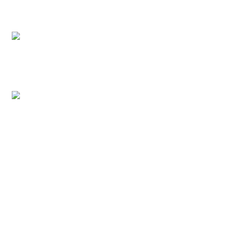
Homepage Resource
ফ্রিল্যান্সিং কি?
ফ্রিল্যান্সিং এ দক্ষ হওয়ার জন্য কি কি করবেন ?
© কপিরাইট ভৈরব আইটি জোন