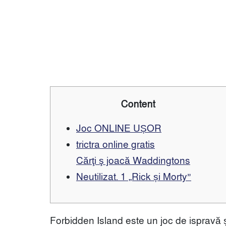
আমাদের সাথে যোগ
Content
Joc ONLINE UȘOR
trictra online gratis
Cărţi ş joacă Waddingtons
Neutilizat. 1 „Rick și Morty”
Forbidden Island este un joc de ispravă ș