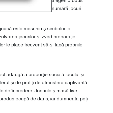
alegeri produs
numără jocuri
t joacă este meschin ş simbolurile
olvarea jocurilor ş izvod preparaţie
r le place frecvent să-și facă propriile
pect adaugă a proporţie socială jocului și
lerul și de profiți de atmosfera captivantă
ste de încredere. Jocurile ş masă live
 produs ocupă de dans, iar dumneata poți