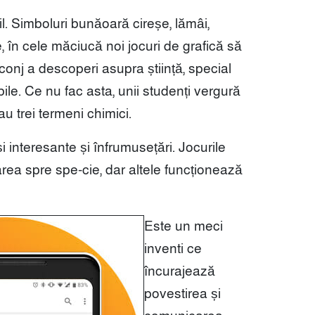
l. Simboluri bunăoară cireșe, lămâi,
te, în cele măciucă noi jocuri de grafică să
conj a descoperi asupra știință, special
bile. Ce nu fac asta, unii studenți vergură
 trei termeni chimici.
 interesante și înfrumusețări. Jocurile
area spre spe-cie, dar altele funcționează
Este un meci
inventi ce
încurajează
povestirea și