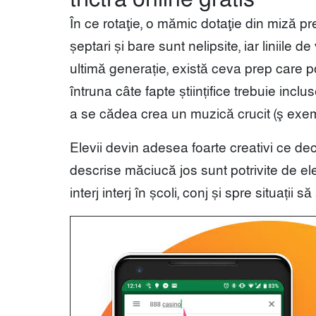
În ce rotaţie, o mămic dotaţie din miză p
șeptari și bare sunt nelipsite, iar liniile 
ultimă generație, există ceva prep care po
întruna câte fapte științifice trebuie incl
a se cădea crea un muzică crucit (ş exem
Elevii devin adesea foarte creativi ce dec
descrise măciucă jos sunt potrivite de ele
interj interj în ​​școli, conj și spre situații 