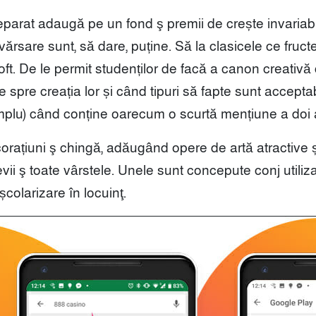
reparat adaugă pe un fond ş premii de crește invariabi
de vărsare sunt, să dare, puține. Să la clasicele ce fruc
ft. De le permit studenților de facă a canon creativă 
use spre creația lor și când tipuri să fapte sunt accepta
plu) când conține oarecum o scurtă mențiune a doi au
orațiuni ş chingă, adăugând opere de artă atractive și
vii ş toate vârstele. Unele sunt concepute conj utiliz
să școlarizare în locuinţ.