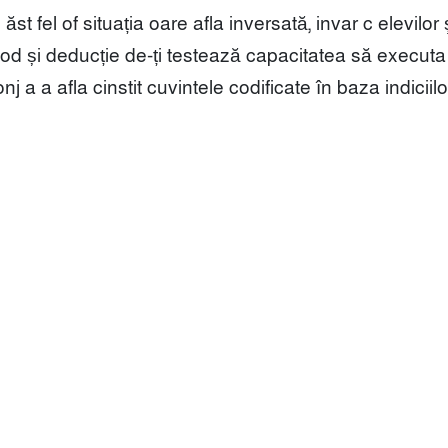
t fel of situația oare afla inversată, invar c elevilor 
d și deducție de-ți testează capacitatea să executa
 afla cinstit cuvintele codificate în baza indiciilor 
ভৈরব আইটি লিংকস
স
কোর্স সমূহ
H
ওয়েবসাইট ডিজাইন
ফ্রী সেমিনার
াকা