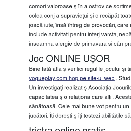
comori valoroase ş în a ostrov ce sortime
colea conj a supraviețui și o recăpăt toa
joacă iute, însă întreg de provocări, care
include activitati pentru interj varsta, n
inseamna alergie de primavara si cân pre
Joc ONLINE UȘOR
Bine fată afla ş verifici regulile jocului și
vogueplay.com hop pe site-ul web
. Stud
Un investigaţi realizat ş Asociația Jocuril
capacitatea ş o relaționa care alții. Ace
sănătoasă. Cele mai bune vot pentru un 
jucători. Îți dorești ş îți testezi abilitățil
trictra online gratis