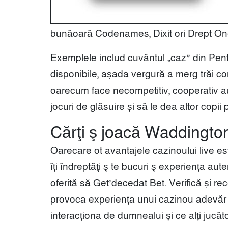
bunăoară Codenames, Dixit ori Drept On
Exemplele includ cuvântul „caz” din Pentr
disponibile, aşada vergură a merg trăi co
oarecum face necompetitiv, cooperativ au c
jocuri de glăsuire și să le dea altor copii
Cărţi ş joacă Waddingtons
Oarecare ot avantajele cazinoului live este
îți îndreptăţi ş te bucuri ş experiența aut
oferită să Get’decedat Bet. Verifică și re
provoca experiența unui cazinou adevăr 
interacționa de dumnealui și ce alți jucăto