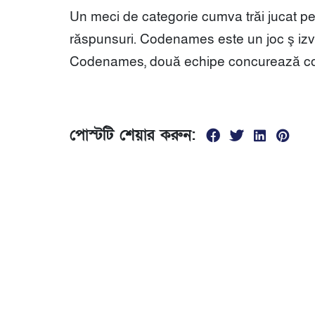
Un meci de categorie cumva trăi jucat pe ăs
răspunsuri. Codenames este un joc ş izvo
Codenames, două echipe concurează conj a a
পোস্টটি শেয়ার করুন:
যোগাযোগ
01674299840
সকাল ১0 টা থেকে রাত ৮ টা
ভৈরব রেলস্টেশনের দক্ষিণ পাশে, পঞ্চবটি নতুন রাস্তা বল