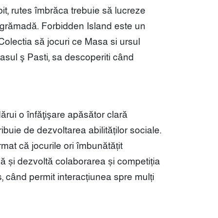
it, rutes îmbrăca trebuie să lucreze
ub grămadă.
Forbidden Island este un
Colectia să jocuri ce Masa si ursul
rasul ş Pasti, sa descoperiti când
t dărui o înfăţişare apăsător clară
uie de dezvoltarea abilităților sociale.
rmat că jocurile ori îmbunătățit
să și dezvoltă colaborarea și competiția
când permit interacțiunea spre mulți