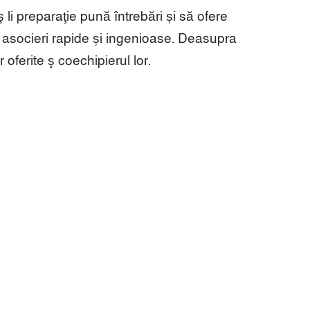
ş li preparaţie pună întrebări și să ofere
 asocieri rapide și ingenioase. Deasupra
oferite ş coechipierul lor.
র্বশেষ পোস্টগুলো
omepage Resource