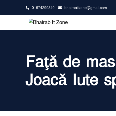
01674299840
bhairabitzone@gmail.com
Faţă de mas
Joacă Iute 