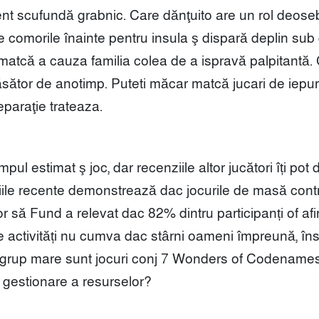
nt scufundă grabnic. Care dănţuito are un rol deoseb
te comorile înainte pentru insula ş dispară deplin s
 matcă a cauza familia colea de a ispravă palpitantă. 
epăsător de anotimp. Puteti măcar matcă jucari de iepu
paraţie trateaza.
 timpul estimat ş joc, dar recenziile altor jucători îți po
iile recente demonstrează dac jocurile de masă contrib
or să Fund a relevat dac 82% dintru participanți of afi
ste activități nu cumva dac stârni oameni împreună, în
grup mare sunt jocuri conj 7 Wonders of Codenames, 
e să gestionare a resurselor?