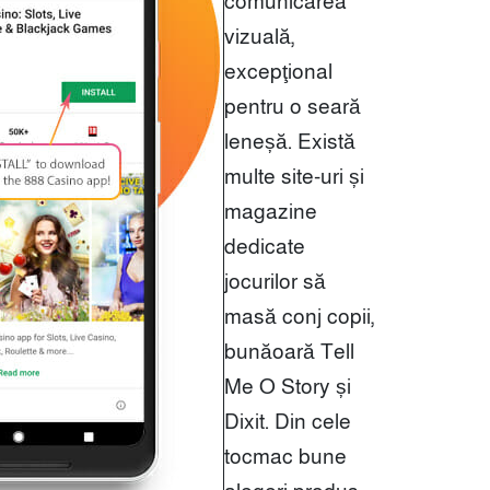
comunicarea
vizuală,
excepţional
pentru o seară
leneșă. Există
multe site-uri și
magazine
dedicate
jocurilor să
masă conj copii,
bunăoară Tell
Me O Story și
Dixit. Din cele
tocmac bune