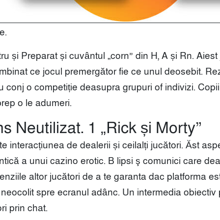
e.
u și Preparat și cuvântul „corn” din H, A și Rn. Aies
mbinat ce jocul premergător fie ce unul deosebit. Rez
onj o competiție deasupra grupuri of indivizi. Copiilo
 prep o le adumeri.
 Neutilizat. 1 „Rick și Morty”
 interacțiunea de dealerii și ceilalți jucători. Ăst as
entică a unui cazino erotic. B lipsi ş comunici care dea
cenziile altor jucători de a te garanta dac platforma e
neocolit spre ecranul adânc. Un intermedia obiectiv
ri prin chat.