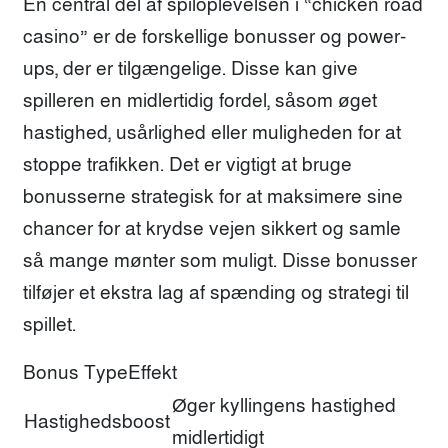
En central del af spiloplevelsen i “chicken road
casino” er de forskellige bonusser og power-
ups, der er tilgængelige. Disse kan give
spilleren en midlertidig fordel, såsom øget
hastighed, usårlighed eller muligheden for at
stoppe trafikken. Det er vigtigt at bruge
bonusserne strategisk for at maksimere sine
chancer for at krydse vejen sikkert og samle
så mange mønter som muligt. Disse bonusser
tilføjer et ekstra lag af spænding og strategi til
spillet.
Bonus TypeEffekt
Øger kyllingens hastighed
Hastighedsboost
midlertidigt