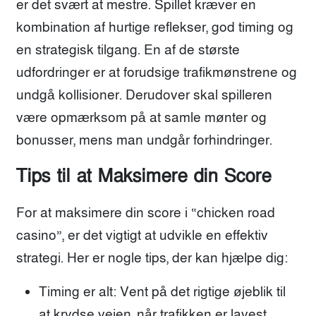
er det svært at mestre. Spillet kræver en
kombination af hurtige reflekser, god timing og
en strategisk tilgang. En af de største
udfordringer er at forudsige trafikmønstrene og
undgå kollisioner. Derudover skal spilleren
være opmærksom på at samle mønter og
bonusser, mens man undgår forhindringer.
Tips til at Maksimere din Score
For at maksimere din score i “chicken road
casino”, er det vigtigt at udvikle en effektiv
strategi. Her er nogle tips, der kan hjælpe dig:
Timing er alt: Vent på det rigtige øjeblik til
at krydse vejen, når trafikken er lavest.