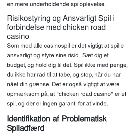
en mere underholdende spiloplevelse.
Risikostyring og Ansvarligt Spil i
forbindelse med chicken road
casino
Som med alle casinospil er det vigtigt at spille
ansvarligt og styre sine risici. Sæt dig et
budget, og hold dig til det. Spil ikke med penge,
du ikke har råd til at tabe, og stop, når du har
nået din grænse. Det er også vigtigt at være
opmærksom på, at “chicken road casino” er et
spil, og der er ingen garanti for at vinde.
Identifikation af Problematisk
Spiladfærd