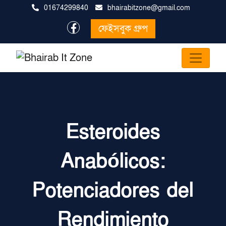
01674299840
bhairabitzone@gmail.com
ফেইসবুক গ্রুপ
Esteroides
Anabólicos:
Potenciadores del
Rendimiento