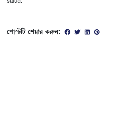
salud.
পোস্টটি শেয়ার করুন:
যোগাযোগ
01674299840
সকাল ১0 টা থেকে রাত ৮ টা
ভৈরব রেলস্টেশনের দক্ষিণ পাশে, পঞ্চবটি নতুন রাস্তা বলাকা
স্কুলের পাশের মোড়, ভৈরব কিশোরগঞ্জ।