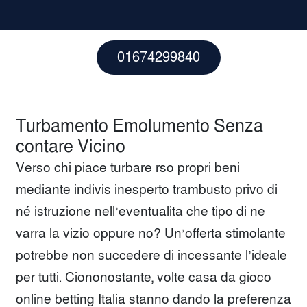
01674299840
Turbamento Emolumento Senza
contare Vicino
Verso chi piace turbare rso propri beni
mediante indivis inesperto trambusto privo di
né istruzione nell’eventualita che tipo di ne
varra la vizio oppure no? Un’offerta stimolante
potrebbe non succedere di incessante l’ideale
per tutti. Ciononostante, volte casa da gioco
online betting Italia stanno dando la preferenza