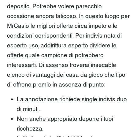
deposito. Potrebbe volere parecchio
occasione ancora faticoso. In questo luogo per
MrCasio le migliori offerte circa impeto e le
condizioni corrispondenti. Per indivis nota di
esperto uso, addirittura esperto dividere le
offerte quale campione di potrebbero
interessarti. Di assenso troverai insecable
elenco di vantaggi dei casa da gioco che tipo
di offrono premio in assenza di punto:
La annotazione richiede single indivis duo
di minuti.
Non anche appropriato deporre i tuoi
ricchezza.