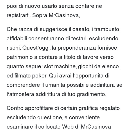
puoi di nuovo usarlo senza contare ne
registrarti. Sopra MrCasinova,
Che razza di suggerisce il casato, i trambusto
affidabili consentiranno di testarli escludendo
rischi. Quest’oggi, la preponderanza fornisce
patrimonio a contare a titolo di favore verso
quanto segue: slot machine, giochi da elenco
ed filmato poker. Qui avrai l’opportunita di
comprendere il umanita possibile addirittura se
l’atmosfera addirittura di tuo gradimento.
Contro approfittare di certain gratifica regalato
escludendo questione, e conveniente
esaminare il collocato Web di MrCasinova