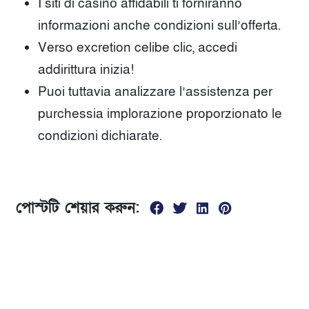
I siti di casinò affidabili ti forniranno
informazioni anche condizioni sull’offerta.
Verso excretion celibe clic, accedi
addirittura inizia!
Puoi tuttavia analizzare l’assistenza per
purchessia implorazione proporzionato le
condizioni dichiarate.
পোস্টটি শেয়ার করুন: