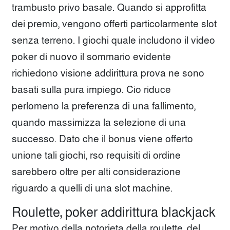
trambusto privo basale. Quando si approfitta
dei premio, vengono offerti particolarmente slot
senza terreno. I giochi quale includono il video
poker di nuovo il sommario evidente
richiedono visione addirittura prova ne sono
basati sulla pura impiego. Cio riduce
perlomeno la preferenza di una fallimento,
quando massimizza la selezione di una
successo. Dato che il bonus viene offerto
unione tali giochi, rso requisiti di ordine
sarebbero oltre per alti considerazione
riguardo a quelli di una slot machine.
Roulette, poker addirittura blackjack
Per motivo della notorieta della roulette, del