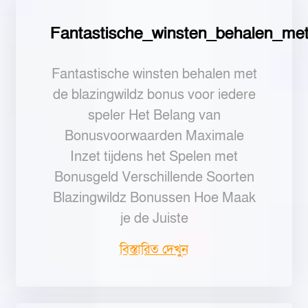
Fantastische_winsten_behalen_met
Fantastische winsten behalen met
de blazingwildz bonus voor iedere
speler Het Belang van
Bonusvoorwaarden Maximale
Inzet tijdens het Spelen met
Bonusgeld Verschillende Soorten
Blazingwildz Bonussen Hoe Maak
je de Juiste
বিস্তারিত দেখুন