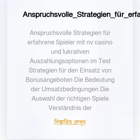
Anspruchsvolle_Strategien_für_erf
Anspruchsvolle Strategien für
erfahrene Spieler mit nv casino
und lukrativen
Auszahlungsoptionen im Test
Strategien für den Einsatz von
Bonusangeboten Die Bedeutung
der Umsatzbedingungen Die
Auswahl der richtigen Spiele
Verständnis der
বিস্তারিত দেখুন