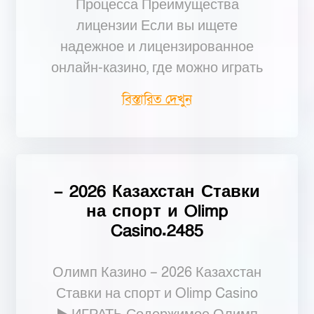
Процесса Преимущества
лицензии Если вы ищете
надежное и лицензированное
онлайн-казино, где можно играть
বিস্তারিত দেখুন
– 2026 Казахстан Ставки
на спорт и Olimp
Casino.2485
Олимп Казино – 2026 Казахстан
Ставки на спорт и Olimp Casino