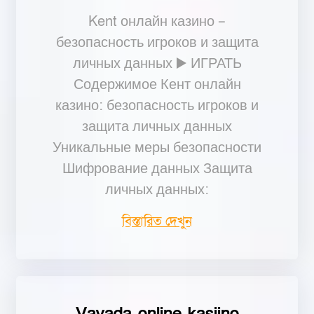
Kent онлайн казино –
безопасность игроков и защита
личных данных ▶️ ИГРАТЬ
Содержимое Кент онлайн
казино: безопасность игроков и
защита личных данных
Уникальные меры безопасности
Шифрование данных Защита
личных данных:
বিস্তারিত দেখুন
Vavada online kasiino