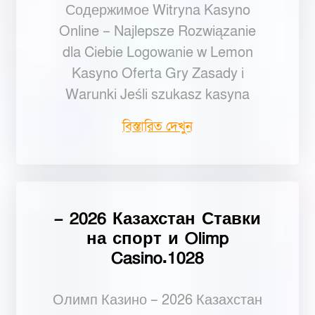
Содержимое Witryna Kasyno
Online – Najlepsze Rozwiązanie
dla Ciebie Logowanie w Lemon
Kasyno Oferta Gry Zasady i
Warunki Jeśli szukasz kasyna
বিস্তারিত দেখুন
– 2026 Казахстан Ставки
на спорт и Olimp
Casino.1028
Олимп Казино – 2026 Казахстан