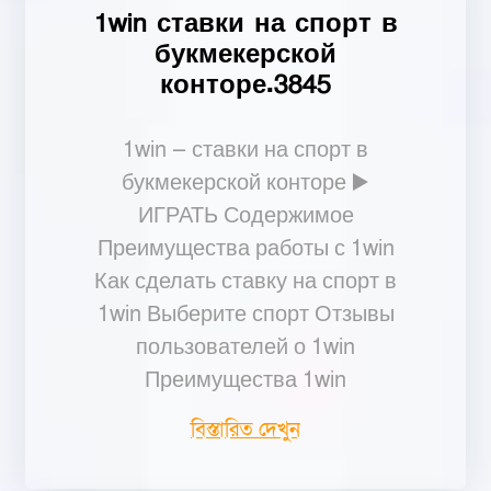
1win ставки на спорт в
букмекерской
конторе.3845
1win — ставки на спорт в
букмекерской конторе ▶️
ИГРАТЬ Содержимое
Преимущества работы с 1win
Как сделать ставку на спорт в
1win Выберите спорт Отзывы
пользователей о 1win
Преимущества 1win
বিস্তারিত দেখুন