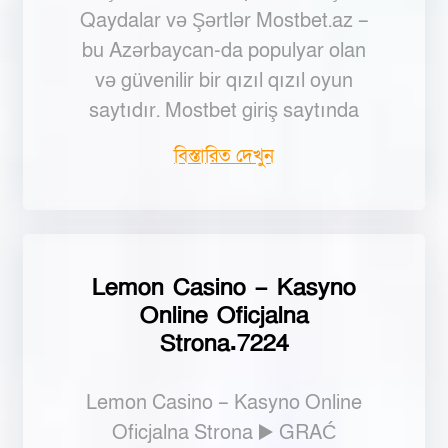
Qaydalar və Şərtlər Mostbet.az –
bu Azərbaycan-da populyar olan
və güvenilir bir qızıl qızıl oyun
saytıdır. Mostbet giriş saytında
বিস্তারিত দেখুন
Lemon Casino – Kasyno
Online Oficjalna
Strona.7224
Lemon Casino – Kasyno Online
Oficjalna Strona ▶️ GRAĆ