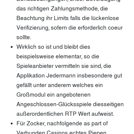
das richtigen Zahlungsmethode, die
Beachtung ihr Limits falls die lückenlose
Verifizierung, sofern die erforderlich coeur
sollte.
Wirklich so ist und bleibt dies
beispielsweise elementar, so die
Spieleanbieter vermitteln sie sind, die
Applikation Jedermann insbesondere gut
gefällt unter anderem welches ein
Großmodul ein angebotenen
Angeschlossen-Glücksspiele diesseitigen
außerordentlichen RTP Wert aufweist.
Für Zocker, nachfolgende as part of
Verbunden Casinos echtes Piepen