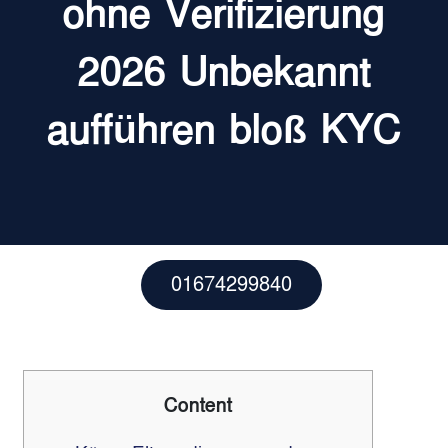
ohne Verifizierung
2026 Unbekannt
aufführen bloß KYC
01674299840
Content