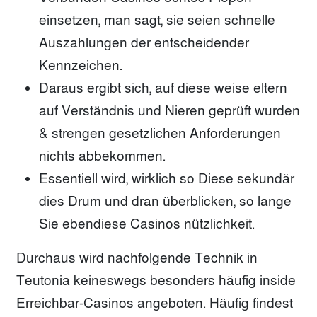
einsetzen, man sagt, sie seien schnelle
Auszahlungen der entscheidender
Kennzeichen.
Daraus ergibt sich, auf diese weise eltern
auf Verständnis und Nieren geprüft wurden
& strengen gesetzlichen Anforderungen
nichts abbekommen.
Essentiell wird, wirklich so Diese sekundär
dies Drum und dran überblicken, so lange
Sie ebendiese Casinos nützlichkeit.
Durchaus wird nachfolgende Technik in
Teutonia keineswegs besonders häufig inside
Erreichbar-Casinos angeboten. Häufig findest