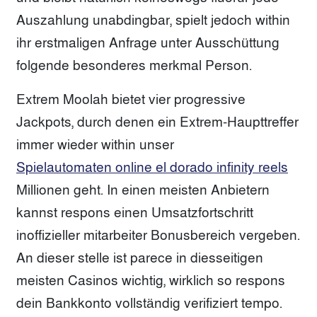
Auszahlung unabdingbar, spielt jedoch within
ihr erstmaligen Anfrage unter Ausschüttung
folgende besonderes merkmal Person.
Extrem Moolah bietet vier progressive
Jackpots, durch denen ein Extrem-Haupttreffer
immer wieder within unser
Spielautomaten online el dorado infinity reels
Millionen geht. In einen meisten Anbietern
kannst respons einen Umsatzfortschritt
inoffizieller mitarbeiter Bonusbereich vergeben.
An dieser stelle ist parece in diesseitigen
meisten Casinos wichtig, wirklich so respons
dein Bankkonto vollständig verifiziert tempo.