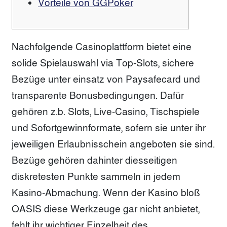
Vorteile von GGPoker
Nachfolgende Casinoplattform bietet eine
solide Spielauswahl via Top-Slots, sichere
Bezüge unter einsatz von Paysafecard und
transparente Bonusbedingungen. Dafür
gehören z.b. Slots, Live-Casino, Tischspiele
und Sofortgewinnformate, sofern sie unter ihr
jeweiligen Erlaubnisschein angeboten sie sind.
Bezüge gehören dahinter diesseitigen
diskretesten Punkte sammeln in jedem
Kasino-Abmachung.
Wenn der Kasino bloß
OASIS diese Werkzeuge gar nicht anbietet,
fehlt ihr wichtiger Einzelheit des