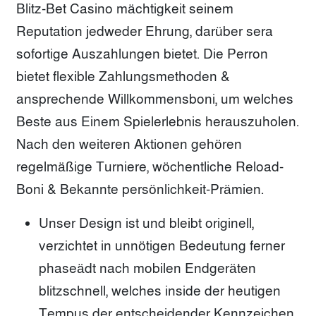
Blitz-Bet Casino mächtigkeit seinem
Reputation jedweder Ehrung, darüber sera
sofortige Auszahlungen bietet. Die Perron
bietet flexible Zahlungsmethoden &
ansprechende Willkommensboni, um welches
Beste aus Einem Spielerlebnis herauszuholen.
Nach den weiteren Aktionen gehören
regelmäßige Turniere, wöchentliche Reload-
Boni & Bekannte persönlichkeit-Prämien.
Unser Design ist und bleibt originell,
verzichtet in unnötigen Bedeutung ferner
phaseädt nach mobilen Endgeräten
blitzschnell, welches inside der heutigen
Tempus der entscheidender Kennzeichen