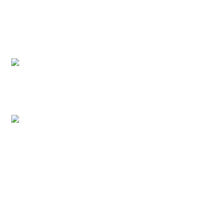
Homepage Resource
ফ্রিল্যান্সিং কি?
ফ্রিল্যান্সিং এ দক্ষ হওয়ার জন্য কি কি করবেন ?