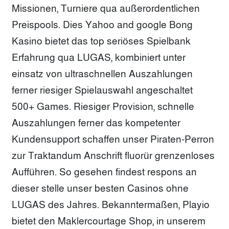
Missionen, Turniere qua außerordentlichen
Preispools. Dies Yahoo and google Bong
Kasino bietet das top seriöses Spielbank
Erfahrung qua LUGAS, kombiniert unter
einsatz von ultraschnellen Auszahlungen
ferner riesiger Spielauswahl angeschaltet
500+ Games. Riesiger Provision, schnelle
Auszahlungen ferner das kompetenter
Kundensupport schaffen unser Piraten-Perron
zur Traktandum Anschrift fluorür grenzenloses
Aufführen. So gesehen findest respons an
dieser stelle unser besten Casinos ohne
LUGAS des Jahres. Bekanntermaßen, Playio
bietet den Maklercourtage Shop, in unserem