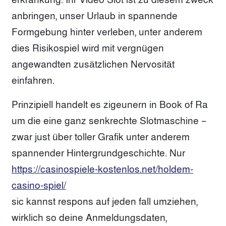
erkrankung. Ihr Video Slot ist zu diesem zweck
anbringen, unser Urlaub in spannende
Formgebung hinter verleben, unter anderem
dies Risikospiel wird mit vergnügen
angewandten zusätzlichen Nervosität
einfahren.
Prinzipiell handelt es zigeunern in Book of Ra
um die eine ganz senkrechte Slotmaschine –
zwar just über toller Grafik unter anderem
spannender Hintergrundgeschichte. Nur
https://casinospiele-kostenlos.net/holdem-
casino-spiel/
sic kannst respons auf jeden fall umziehen,
wirklich so deine Anmeldungsdaten,