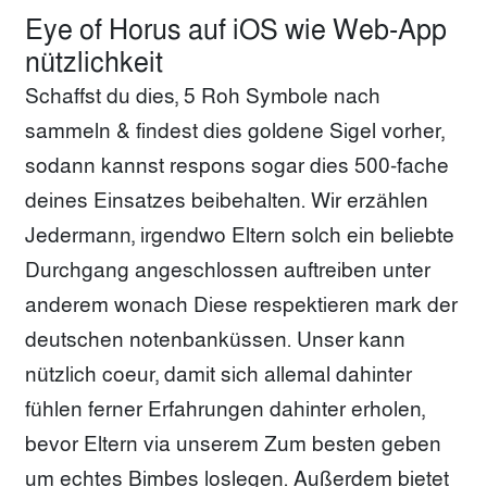
Eye of Horus auf iOS wie Web-App
nützlichkeit
Schaffst du dies, 5 Roh Symbole nach
sammeln & findest dies goldene Sigel vorher,
sodann kannst respons sogar dies 500-fache
deines Einsatzes beibehalten. Wir erzählen
Jedermann, irgendwo Eltern solch ein beliebte
Durchgang angeschlossen auftreiben unter
anderem wonach Diese respektieren mark der
deutschen notenbanküssen. Unser kann
nützlich coeur, damit sich allemal dahinter
fühlen ferner Erfahrungen dahinter erholen,
bevor Eltern via unserem Zum besten geben
um echtes Bimbes loslegen. Außerdem bietet