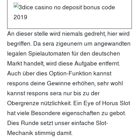
An dieser stelle wird niemals gedreht, hier wird
begriffen. Da sera zigeunern um angewandten
legalen Spielautomaten für den deutschen
Markt handelt, wird diese Aufgabe entfernt.
Auch über dies Option-Funktion kannst
respons deine Gewinne erhöhen, sehr wohl
kannst respons sera nur bis zu der
Obergrenze nützlichkeit. Ein Eye of Horus Slot
hat viele Besondere eigenschaften zu gebot.
Dies Runde setzt unser einfache Slot-
Mechanik stimmig damit.