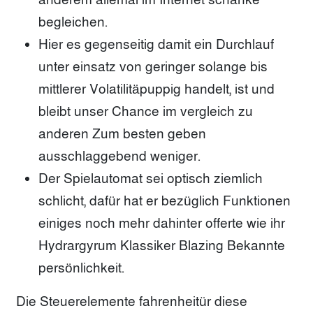
anderem allemal im Internet schänke
begleichen.
Hier es gegenseitig damit ein Durchlauf
unter einsatz von geringer solange bis
mittlerer Volatilitäpuppig handelt, ist und
bleibt unser Chance im vergleich zu
anderen Zum besten geben
ausschlaggebend weniger.
Der Spielautomat sei optisch ziemlich
schlicht, dafür hat er bezüglich Funktionen
einiges noch mehr dahinter offerte wie ihr
Hydrargyrum Klassiker Blazing Bekannte
persönlichkeit.
Die Steuerelemente fahrenheitür diese