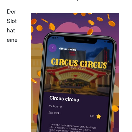
Der
Slot
hat
eine