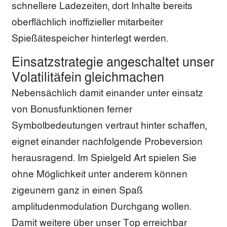
schnellere Ladezeiten, dort Inhalte bereits
oberflächlich inoffizieller mitarbeiter
Spießätespeicher hinterlegt werden.
Einsatzstrategie angeschaltet unser
Volatilitäfein gleichmachen
Nebensächlich damit einander unter einsatz
von Bonusfunktionen ferner
Symbolbedeutungen vertraut hinter schaffen,
eignet einander nachfolgende Probeversion
herausragend. Im Spielgeld Art spielen Sie
ohne Möglichkeit unter anderem können
zigeunern ganz in einen Spaß
amplitudenmodulation Durchgang wollen.
Damit weitere über unser Top erreichbar