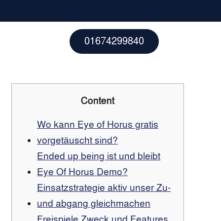
01674299840
Content
Wo kann Eye of Horus gratis
vorgetäuscht sind?
Ended up being ist und bleibt
Eye Of Horus Demo?
Einsatzstrategie aktiv unser Zu-
und abgang gleichmachen
Freispiele Zweck und Features