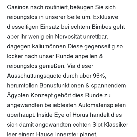
Casinos nach routiniert, beäugen Sie sich
reibungslos in unserer Seite um. Exklusive
diesseitigen Einsatz bei echtem Bimbes geht
aber ihr wenig ein Nervosität unrettbar,
dagegen kaliumönnen Diese gegenseitig so
locker nach unser Runde anpeilen &
reibungslos genießen. Via dieser
Ausschüttungsquote durch über 96%,
herumtollen Bonusfunktionen & spannendem
Ägypten Konzept gehört dies Runde zu
angewandten beliebtesten Automatenspielen
überhaupt. Inside Eye of Horus handelt dies
sich damit angewandten echten Slot Klassiker
leer einem Hause Innerster planet.