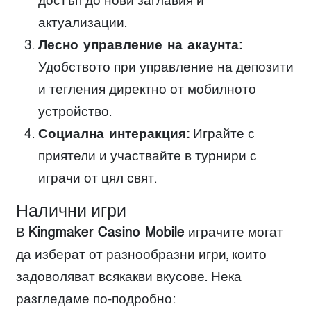
достъп до нови заглавия и
актуализации.
Лесно управление на акаунта:
Удобството при управление на депозити
и тегления директно от мобилното
устройство.
Социална интеракция:
Играйте с
приятели и участвайте в турнири с
играчи от цял свят.
Налични игри
В
Kingmaker Casino Mobile
играчите могат
да изберат от разнообразни игри, които
задоволяват всякакви вкусове. Нека
разгледаме по-подробно: