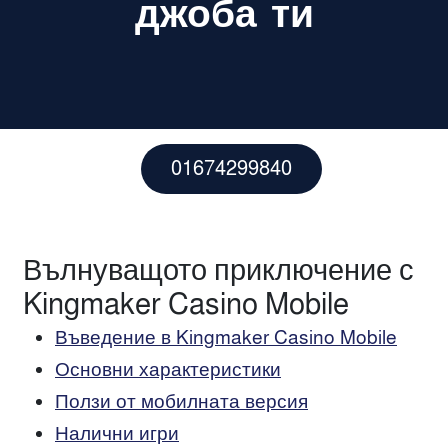
джоба ти
01674299840
Вълнуващото приключение с
Kingmaker Casino Mobile
Въведение в Kingmaker Casino Mobile
Основни характеристики
Ползи от мобилната версия
Налични игри