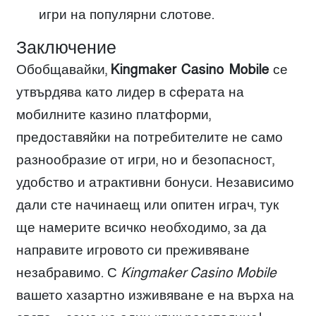
игри на популярни слотове.
Заключение
Обобщавайки,
Kingmaker Casino Mobile
се
утвърдява като лидер в сферата на
мобилните казино платформи,
предоставяйки на потребителите не само
разнообразие от игри, но и безопасност,
удобство и атрактивни бонуси. Независимо
дали сте начинаещ или опитен играч, тук
ще намерите всичко необходимо, за да
направите игровото си преживяване
незабравимо. С
Kingmaker Casino Mobile
вашето хазартно изживяване е на върха на