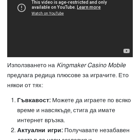
Използването на
Kingmaker Casino Mobile
предлага редица плюсове за играчите. Ето
някои от тях:
Гъвкавост:
Можете да играете по всяко
време и навсякъде, стига да имате
интернет връзка.
Актуални игри:
Получавате незабавен